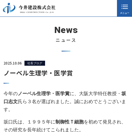
メニュー
閉じる
ホーム
News
会社案内
ニュース
採用情報
施工実績
2025.10.06
社長ブログ
ノーベル生理学・医学賞
ニュース
協力会社向け
今年の
ノーベル生理学・医学賞
に、大阪大学特任教授・
坂
社長ブログ
口志文
氏ら３名が選ばれました。誠におめでとうございま
す。
お知らせ
坂口氏は、１９９５年に
制御性Ｔ細胞
を初めて発見され、
CSR活動
その研究を長年続けてこられました。