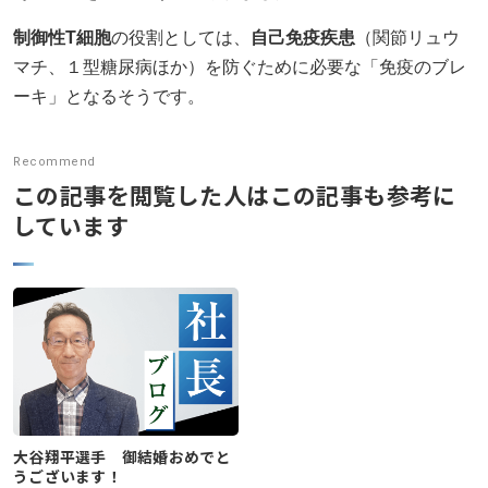
ニュース発刊
制御性T細胞
の役割としては、
自己免疫疾患
（関節リュウ
現場レポート
マチ、１型糖尿病ほか）を防ぐために必要な「免疫のブレ
ーキ」となるそうです。
未分類
お問い合わせ
Recommend
この記事を閲覧した人はこの記事も参考に
プライバシーポリシー
しています
アクセス
045-571-0505
受付：9：00 ～ 17：00
月～金曜日（※祝祭日を除く）
大谷翔平選手 御結婚おめでと
閉じる
うございます！