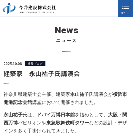
メニュー
閉じる
ホーム
News
会社案内
ニュース
採用情報
施工実績
2025.10.08
社長ブログ
建築家 永山祐子氏講演会
ニュース
協力会社向け
神奈川県建築士会主催、建築家
永山祐子
氏講演会が
横浜市
社長ブログ
開港記念会館
講堂において開催されました。
お知らせ
永山祐子
氏は、
ドバイ万博日本館
を始めとして、
大阪・関
西万博
パビリオンや
東急歌舞伎町タワー
などの設計・デザ
CSR活動
インを多く手掛けられてきました。