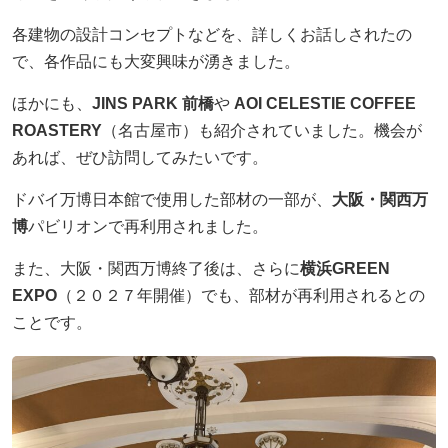
ニュース発刊
各建物の設計コンセプトなどを、詳しくお話しされたの
現場レポート
で、各作品にも大変興味が湧きました。
未分類
ほかにも、
JINS PARK 前橋
や
AOI CELESTIE COFFEE
ROASTERY
（名古屋市）も紹介されていました。機会が
お問い合わせ
あれば、ぜひ訪問してみたいです。
プライバシーポリシー
ドバイ万博日本館で使用した部材の一部が、
大阪・関西万
博
パビリオンで再利用されました。
アクセス
また、大阪・関西万博終了後は、さらに
横浜GREEN
EXPO
（２０２７年開催）でも、部材が再利用されるとの
045-571-0505
ことです。
受付：9：00 ～ 17：00
月～金曜日（※祝祭日を除く）
閉じる