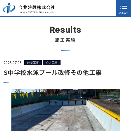
メニュー
閉じる
ホーム
Results
会社案内
施工実績
採用情報
施工実績
2023.07.03
建築工事
公共工事
S中学校水泳プール改修その他工事
公共工事
建築工事
防水工事
民間工事
新築