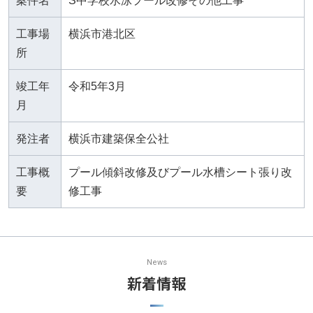
案件名
S中学校水泳プール改修その他工事
工事場
横浜市港北区
所
竣工年
令和5年3月
月
発注者
横浜市建築保全公社
工事概
プール傾斜改修及びプール水槽シート張り改
要
修工事
News
新着情報