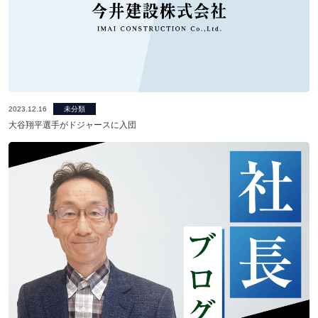
ニュース発刊
現場レポート
未分類
お問い合わせ
2023.12.16
未分類
大谷翔平選手がドジャースに入団
プライバシーポリシー
アクセス
045-571-0505
受付：9：00 ～ 17：00
月～金曜日（※祝祭日を除く）
閉じる