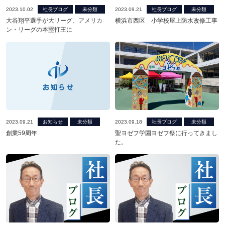
2023.10.02
社長ブログ
未分類
2023.09.21
社長ブログ
未分類
大谷翔平選手が大リーグ、アメリカ
横浜市西区 小学校屋上防水改修工事
ン・リーグの本塁打王に
2023.09.21
お知らせ
未分類
2023.09.18
社長ブログ
未分類
創業59周年
聖ヨゼフ学園ヨゼフ祭に行ってきまし
た。