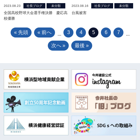
2023.08.23
社長ブログ
未分類
2023.08.16
社長ブログ
未分類
全国高校野球大会選手権決勝 慶応高
台風被害
校優勝
« 先頭
« 前へ
3
4
5
6
7
...
...
次へ »
最後 »