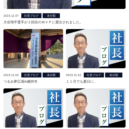
2023.11.07
社長ブログ
未分類
大谷翔平選手が２回目のＭＶＰに選出されました。
2023.11.03
社長ブログ
未分類
2023.11.02
社長ブログ
未分類
つるみ夢広場in總持寺
１１月でも夏日に。