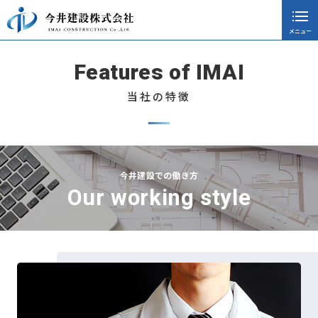
メニュー
閉じる
ホーム
Features of IMAI
会社案内
当社の特徴
採用情報
社員インタビュー
今井建設での働き方
当社の特徴
Our working style
募集要項
採用エントリー
施工実績
ニュース