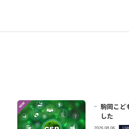
駒岡こど
した
2026.08.06
CS