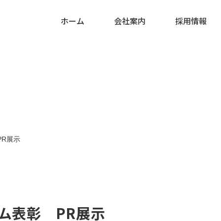
ホーム
会社案内
採用情報
company
rview
c
CSR policy
Features of IMAI
Private
概要
インタビュー
工事
CSR方針
当社の特徴
民間工事
uitment
rs
Entry form
要項
他
採用エントリー
PR展示
ム表彰 PR展示