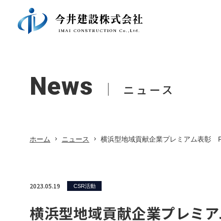
ホーム
会社案内
Company
Recruitment
Results
Our 
Inte
Publi
会社
社員
公共
News
採用情報
会社案内
採用情報
施工実績
ニュース
施工実績
Recr
Othe
募集
その
ニュース
ホーム
ニュース
横浜型地域貢献企業プレミアム表彰 
協力会社向け
社長ブログ
2023.05.19
お知らせ
CSR活動
横浜型地域貢献企業プレミア
CSR活動