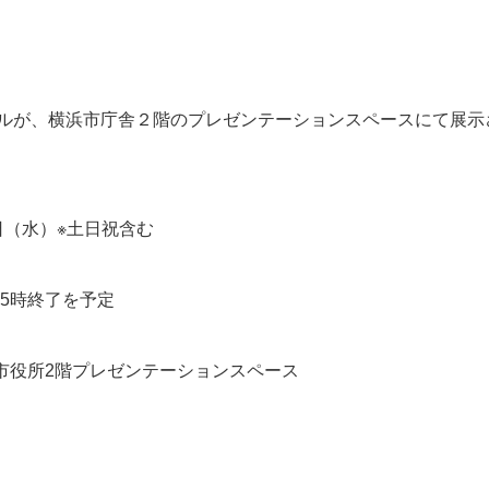
ルが、横浜市庁舎２階のプレゼンテーションスペースにて展示
日（水）※土日祝含む
アクセス
は15時終了を予定
045-571-0505
浜市役所2階プレゼンテーションスペース
受付：9：00 ～ 17：00
月～金曜日（※祝祭日を除く）