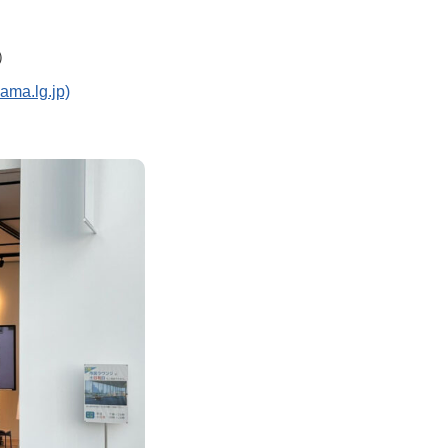
）
lg.jp)