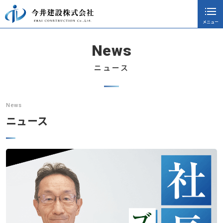
メニュー
閉じる
ホーム
News
会社案内
ニュース
採用情報
施工実績
News
ニュース
ニュース
協力会社向け
社長ブログ
お知らせ
CSR活動