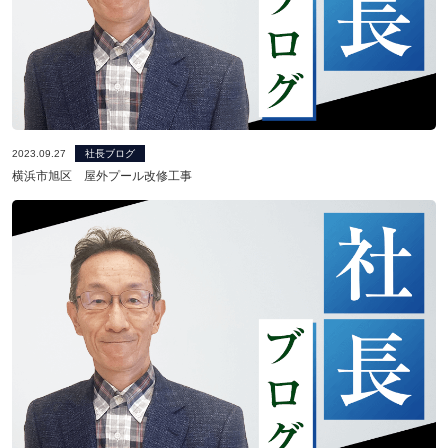
ニュース発刊
現場レポート
未分類
お問い合わせ
2023.09.27
社長ブログ
横浜市旭区 屋外プール改修工事
プライバシーポリシー
アクセス
045-571-0505
受付：9：00 ～ 17：00
月～金曜日（※祝祭日を除く）
閉じる