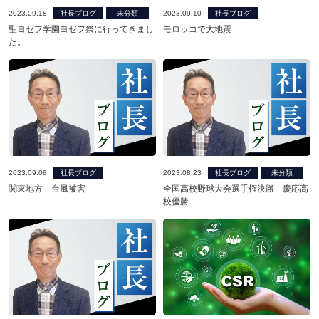
2023.09.18
社長ブログ
未分類
2023.09.10
社長ブログ
聖ヨゼフ学園ヨゼフ祭に行ってきまし
モロッコで大地震
た。
2023.09.08
社長ブログ
2023.08.23
社長ブログ
未分類
関東地方 台風被害
全国高校野球大会選手権決勝 慶応高
校優勝