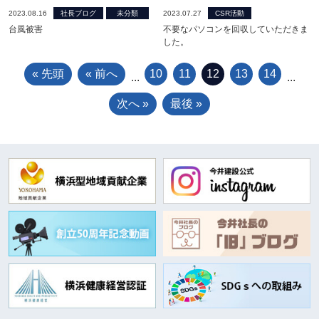
2023.08.16
社長ブログ
未分類
2023.07.27
CSR活動
台風被害
不要なパソコンを回収していただきま
した。
« 先頭
« 前へ
10
11
12
13
14
...
...
次へ »
最後 »