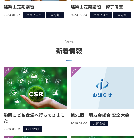
建築士定期講習
建築士定期講習 修了考査
2023.01.27
社長ブログ
未分類
2023.02.24
社長ブログ
未分類
News
新着情報
駒岡こども食堂へ行ってきまし
第51回 明友会総会 安全大会
た
2026.08.06
お知らせ
2026.08.06
CSR活動