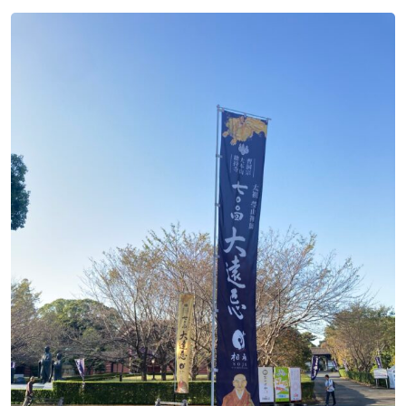
ニュース発刊
現場レポート
未分類
お問い合わせ
プライバシーポリシー
アクセス
045-571-0505
受付：9：00 ～ 17：00
月～金曜日（※祝祭日を除く）
閉じる