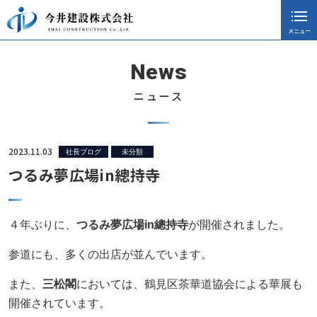
メニュー
閉じる
ホーム
News
会社案内
ニュース
採用情報
施工実績
2023.11.03
社長ブログ
未分類
つるみ夢広場in總持寺
ニュース
協力会社向け
４年ぶりに、
つるみ夢広場in總持寺
が開催されました。
社長ブログ
参道にも、多くの出店が並んでいます。
お知らせ
また、
三松閣
においては、鶴見区茶華道協会による華展も
CSR活動
開催されています。