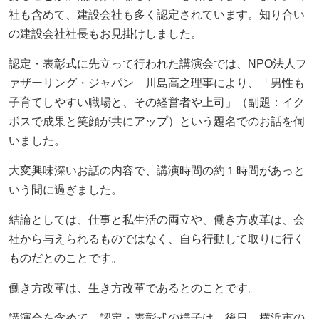
ニュース発刊
社も含めて、建設会社も多く認定されています。知り合い
の建設会社社長もお見掛けしました。
現場レポート
認定・表彰式に先立って行われた講演会では、NPO法人フ
未分類
ァザーリング・ジャパン 川島高之理事により、「男性も
子育てしやすい職場と、その経営者や上司」（副題：イク
お問い合わせ
ボスで成果と笑顔が共にアップ）という題名でのお話を伺
プライバシーポリシー
いました。
大変興味深いお話の内容で、講演時間の約１時間があっと
アクセス
いう間に過ぎました。
045-571-0505
結論としては、仕事と私生活の両立や、働き方改革は、会
社から与えられるものではなく、自ら行動して取りに行く
受付：9：00 ～ 17：00
ものだとのことです。
月～金曜日（※祝祭日を除く）
働き方改革は、生き方改革であるとのことです。
閉じる
講演会を含めて、認定・表彰式の様子は、後日、横浜市の