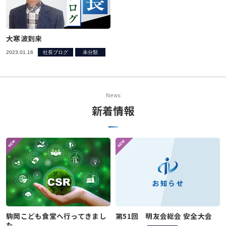
大寒波到来
2023.01.16
社長ブログ
未分類
News
新着情報
駒岡こども食堂へ行ってきまし
第51回 明友会総会 安全大会
た