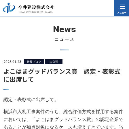
メニュー
閉じる
ホーム
News
会社案内
ニュース
採用情報
施工実績
2023.01.23
社長ブログ
未分類
よこはまグッドバランス賞 認定・表彰式
ニュース
に出席して
協力会社向け
社長ブログ
認定・表彰式に出席して。
お知らせ
横浜市入札工事案件のうち、総合評価方式を採用する案件
においては、「よこはまグッドバランス賞」の認定企業で
CSR活動
あることが加点対象になるケースも増えてきています。当