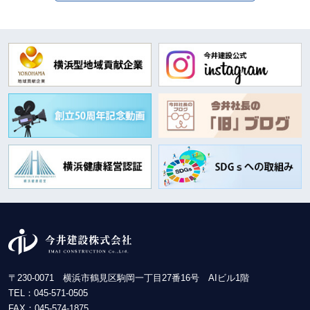
〒230-0071 横浜市鶴見区駒岡一丁目27番16号 AIビル1階
TEL：
045-571-0505
FAX：045-574-1875