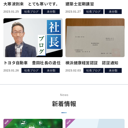
大寒波到来 とても寒いです。
建築士定期講習
2023.01.25
社長ブログ
未分類
2023.01.27
社長ブログ
未分類
トヨタ自動車 豊田社長の退任
横浜健康経営認証 認証通知
2023.01.26
社長ブログ
未分類
2023.02.03
社長ブログ
未分類
News
新着情報