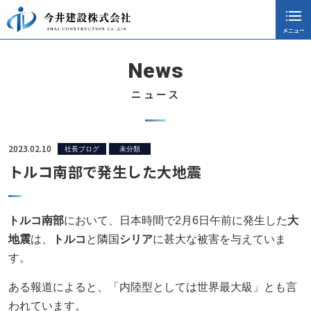
メニュー
閉じる
ホーム
News
会社案内
ニュース
採用情報
施工実績
2023.02.10
社長ブログ
未分類
トルコ南部で発生した大地震
ニュース
協力会社向け
トルコ南部
において、日本時間で2月6日午前に発生した
大
社長ブログ
地震
は、
トルコ
と隣国
シリア
に甚大な被害を与えていま
す。
お知らせ
ある報道によると、「内陸型としては世界最大級」とも言
CSR活動
われています。