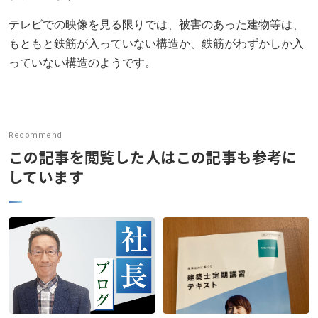
ニュース発刊
テレビでの映像を見る限りでは、被害のあった建物等は、
現場レポート
もともと鉄筋が入っていない構造か、鉄筋がわずかしか入
っていない構造のようです。
未分類
お問い合わせ
プライバシーポリシー
Recommend
この記事を閲覧した人はこの記事も参考に
しています
アクセス
045-571-0505
受付：9：00 ～ 17：00
月～金曜日（※祝祭日を除く）
閉じる