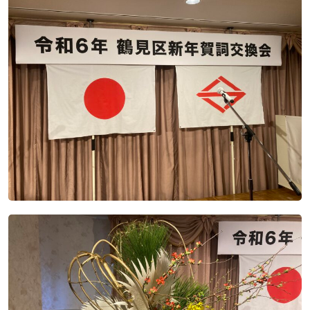
ニュース発刊
現場レポート
未分類
お問い合わせ
プライバシーポリシー
アクセス
045-571-0505
受付：9：00 ～ 17：00
月～金曜日（※祝祭日を除く）
閉じる