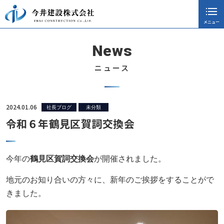
メニュー
閉じる
ホーム
News
会社案内
ニュース
採用情報
施工実績
2024.01.06
社長ブログ
未分類
令和６年鶴見区賀詞交換会
ニュース
協力会社向け
今年の
鶴見区賀詞交換会
が開催されました。
社長ブログ
地元のお知り合いの方々に、新年のご挨拶をすることがで
お知らせ
きました。
CSR活動