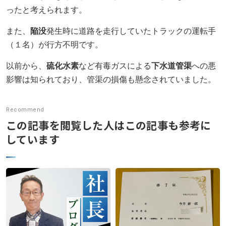
ニュース発刊
ったと考えられます。
現場レポート
また、
陥没
発生時に道路を走行していたトラックの運転手
（１名）が行方不明です。
未分類
以前から、
硫化水素
など有毒ガスによる
下水道管渠
への悪
お問い合わせ
影響は知られており、管渠の損傷も懸念されていました。
プライバシーポリシー
Recommend
この記事を閲覧した人はこの記事も参考に
アクセス
しています
045-571-0505
受付：9：00 ～ 17：00
月～金曜日（※祝祭日を除く）
閉じる