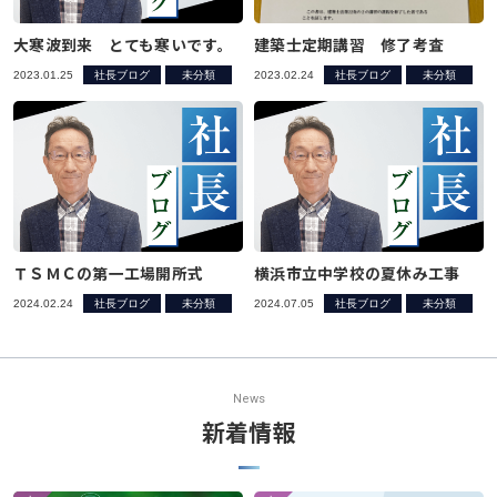
大寒波到来 とても寒いです。
建築士定期講習 修了考査
2023.01.25
社長ブログ
未分類
2023.02.24
社長ブログ
未分類
ＴＳＭＣの第一工場開所式
横浜市立中学校の夏休み工事
2024.02.24
社長ブログ
未分類
2024.07.05
社長ブログ
未分類
News
新着情報