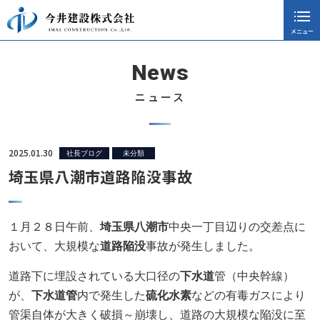
メニュー
閉じる
ホーム
News
会社案内
ニュース
採用情報
施工実績
2025.01.30
社長ブログ
未分類
埼玉県八潮市道路陥没事故
ニュース
協力会社向け
１月２８日午前、
埼玉県八潮市
中央一丁目辺りの交差点に
社長ブログ
おいて、大規模な
道路陥没
事故が発生しました。
お知らせ
道路下に埋設されている大口径の
下水道
管（中央幹線）
が、
下水道管
内で発生した
硫化水素
などの有毒ガスにより
CSR活動
管渠自体が大きく破損～崩壊し、道路の大規模な陥没に至