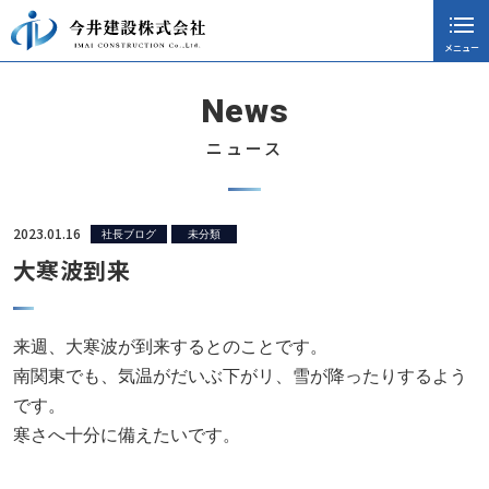
メニュー
閉じる
ホーム
News
会社案内
ニュース
採用情報
施工実績
2023.01.16
社長ブログ
未分類
大寒波到来
ニュース
協力会社向け
来週、大寒波が到来するとのことです。
社長ブログ
南関東でも、気温がだいぶ下がリ、雪が降ったりするよう
です。
お知らせ
寒さへ十分に備えたいです。
CSR活動