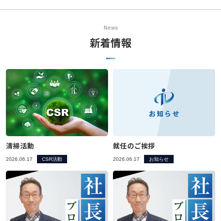
ニュース発刊
News
現場レポート
新着情報
未分類
お問い合わせ
プライバシーポリシー
アクセス
清掃活動
就任のご挨拶
045-571-0505
2026.06.17
CSR活動
2026.06.17
お知らせ
受付：9：00 ～ 17：00
月～金曜日（※祝祭日を除く）
閉じる